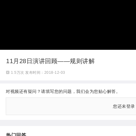
视
频
11月28日演讲回顾——规则讲解
1.5万
次
发布时间：2018-12-03
对视频还有疑问？请填写您的问题，我们会为您贴心解答。
您还未登录
热门回答